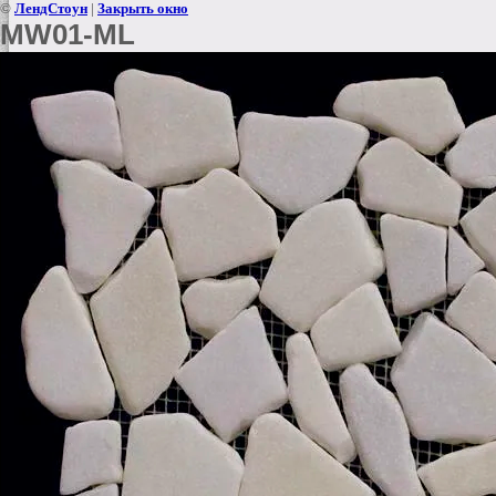
©
ЛендСтоун
|
Закрыть окно
MW01-ML