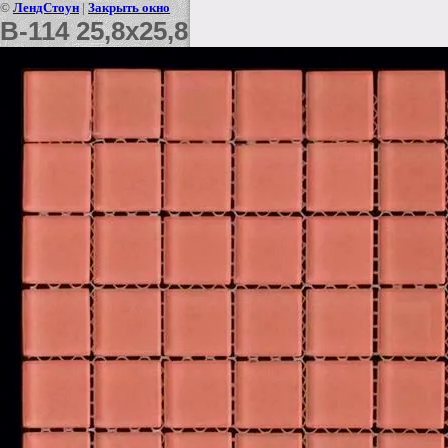
©
ЛендСтоун
|
Закрыть окно
B-114 25,8x25,8