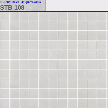
©
ЛендСтоун
|
Закрыть окно
STB 108