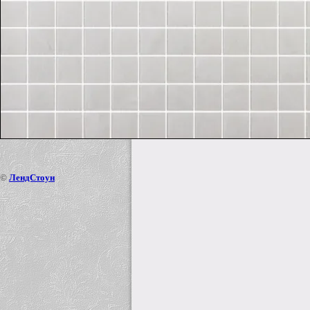
©
ЛендСтоун